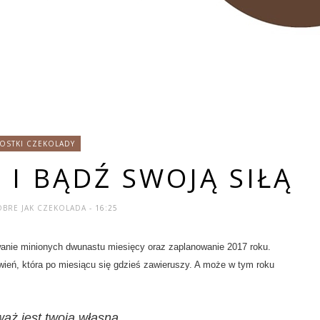
KOSTKI CZEKOLADY
 I BĄDŹ SWOJĄ SIŁĄ
OBRE JAK CZEKOLADA
- 16:25
anie minionych dwunastu miesięcy oraz zaplanowanie 2017 roku.
ień, która po miesiącu się gdzieś zawieruszy. A może w tym roku
aż jest twoja własna.