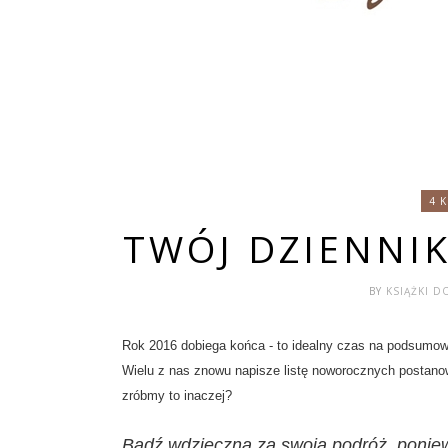
4 
TWÓJ DZIENNIK
BY
KSIĄŻKI D
Rok 2016 dobiega końca - to idealny czas na podsumow
Wielu z nas znowu napisze listę noworocznych postanow
zróbmy to inaczej?
Bądź wdzięczna za swoją podróż, poniew