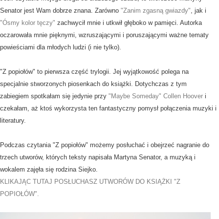
Senator jest Wam dobrze znana. Zarówno
"Zanim zgasną gwiazdy"
, jak i
"Ósmy kolor tęczy"
zachwycił mnie i utkwił głęboko w pamięci. Autorka
oczarowała mnie pięknymi, wzruszającymi i poruszającymi ważne tematy
powieściami dla młodych ludzi (i nie tylko).
"Z popiołów" to pierwsza część trylogii. Jej wyjątkowość polega na
specjalnie stworzonych piosenkach do książki. Dotychczas z tym
zabiegiem spotkałam się jedynie przy
"Maybe Someday"
Collen Hoover
i
czekałam, aż ktoś wykorzysta ten fantastyczny pomysł połączenia muzyki i
literatury.
Podczas czytania "Z popiołów" możemy posłuchać i obejrzeć nagranie do
trzech utworów, których teksty napisała Martyna Senator, a muzyką i
wokalem zajęła się rodzina Siejko.
KLIKAJĄC TUTAJ POSŁUCHASZ UTWORÓW DO KSIĄŻKI "Z
POPIOŁÓW".