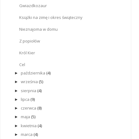
Gwiazdkozaur
Książki na zimę i okres świąteczny
Nieznajoma w domu
Z popiołów
Król Kier
Cel
października
(4)
►
września
(5)
►
sierpnia
(4)
►
lipca
(9)
►
czerwca
(8)
►
maja
(5)
►
kwietnia
(4)
►
marca
(4)
►