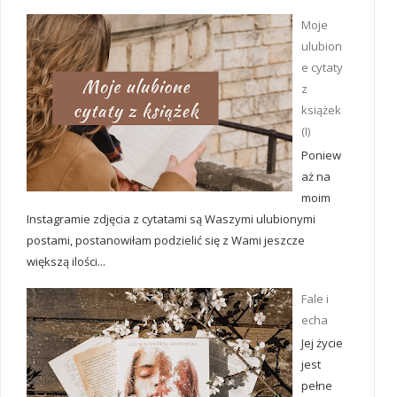
Moje
ulubion
e cytaty
z
książek
(I)
Poniew
aż na
moim
Instagramie zdjęcia z cytatami są Waszymi ulubionymi
postami, postanowiłam podzielić się z Wami jeszcze
większą ilości...
Fale i
echa
Jej życie
jest
pełne