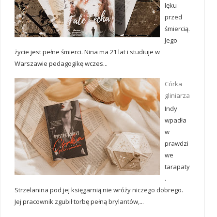
lęku
przed
śmiercią.
Jego
życie jest pełne śmierci. Nina ma 21 lat i studiuje w
Warszawie pedagogikę wczes...
Córka
gliniarza
Indy
wpadła
w
prawdzi
we
tarapaty
.
Strzelanina pod jej księgarnią nie wróży niczego dobrego.
Jej pracownik zgubił torbę pełną brylantów,...