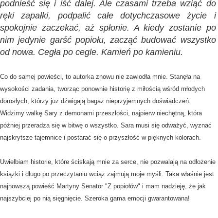
podnieść się i iść dalej. Ale czasami trzeba wziąć do
ręki zapałki, podpalić całe dotychczasowe życie i
spokojnie zaczekać, aż spłonie. A kiedy zostanie po
nim jedynie garść popiołu, zacząć budować wszystko
od nowa. Cegła po cegle. Kamień po kamieniu.
Co do samej powieści, to autorka znowu nie zawiodła mnie. Stanęła na
wysokości zadania, tworząc ponownie historię z miłością wśród młodych
dorosłych, którzy już dźwigają bagaż nieprzyjemnych doświadczeń.
Widzimy walkę Sary z demonami przeszłości, najpierw niechętną, która
później przeradza się w bitwę o wszystko. Sara musi się odważyć, wyznać
najskrytsze tajemnice i postarać się o przyszłość w pięknych kolorach.
Uwielbiam historie, które ściskają mnie za serce, nie pozwalają na odłożenie
książki i długo po przeczytaniu wciąż zajmują moje myśli. Taka właśnie jest
najnowszą powieść Martyny Senator "Z popiołów" i mam nadzieję, że jak
najszybciej po nią sięgnięcie. Szeroka gama emocji gwarantowana!