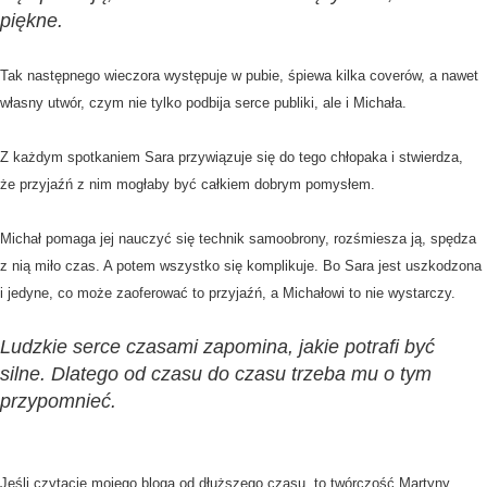
piękne.
Tak następnego wieczora występuje w pubie, śpiewa kilka coverów, a nawet
własny utwór, czym nie tylko podbija serce publiki, ale i Michała.
Z każdym spotkaniem Sara przywiązuje się do tego chłopaka i stwierdza,
że przyjaźń z nim mogłaby być całkiem dobrym pomysłem.
Michał pomaga jej nauczyć się technik samoobrony, rozśmiesza ją, spędza
z nią miło czas. A potem wszystko się komplikuje. Bo Sara jest uszkodzona
i jedyne, co może zaoferować to przyjaźń, a Michałowi to nie wystarczy.
Ludzkie serce czasami zapomina, jakie potrafi być
silne. Dlatego od czasu do czasu trzeba mu o tym
przypomnieć.
Jeśli czytacie mojego bloga od dłuższego czasu, to twórczość Martyny