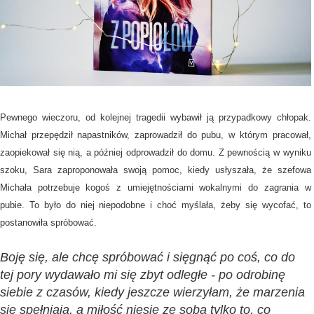
Pewnego wieczoru, od kolejnej tragedii wybawił ją przypadkowy chłopak.
Michał przepędził napastników, zaprowadził do pubu, w którym pracował,
zaopiekował się nią, a później odprowadził do domu. Z pewnością w wyniku
szoku, Sara zaproponowała swoją pomoc, kiedy usłyszała, że szefowa
Michała potrzebuje kogoś z umiejętnościami wokalnymi do zagrania w
pubie. To było do niej niepodobne i choć myślała, żeby się wycofać, to
postanowiła spróbować.
Boję się, ale chcę spróbować i sięgnąć po coś, co do
tej pory wydawało mi się zbyt odległe - po odrobinę
siebie z czasów, kiedy jeszcze wierzyłam, że marzenia
się spełniają, a miłość niesie ze sobą tylko to, co