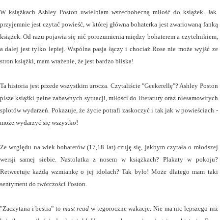
W książkach Ashley Poston uwielbiam wszechobecną miłość do książek. Jak
przyjemnie jest czytać powieść, w której główna bohaterka jest zwariowaną fanką
książek. Od razu pojawia się nić porozumienia między bohaterem a czytelnikiem,
a dalej jest tylko lepiej. Wspólna pasja łączy i chociaż Rose nie może wyjść ze
stron książki, mam wrażenie, że jest bardzo bliska!
Ta historia jest przede wszystkim urocza. Czytaliście "Geekerellę"? Ashley Poston
pisze książki pełne zabawnych sytuacji, miłości do literatury oraz niesamowitych
splotów wydarzeń. Pokazuje, że życie potrafi zaskoczyć i tak jak w powieściach -
może wydarzyć się wszystko!
Ze względu na wiek bohaterów (17,18 lat) czuję się, jakbym czytała o młodszej
wersji samej siebie. Nastolatka z nosem w książkach? Plakaty w pokoju?
Retweetuje każdą wzmiankę o jej idolach? Tak było! Może dlatego mam taki
sentyment do twórczości Poston.
"Zaczytana i bestia" to
must read
w tegoroczne wakacje. Nie ma nic lepszego niż