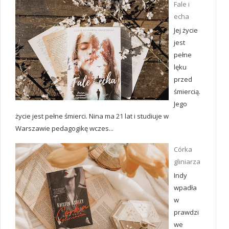
Fale i
echa
Jej życie
jest
pełne
lęku
przed
śmiercią.
Jego
życie jest pełne śmierci. Nina ma 21 lat i studiuje w
Warszawie pedagogikę wczes...
Córka
gliniarza
Indy
wpadła
w
prawdzi
we