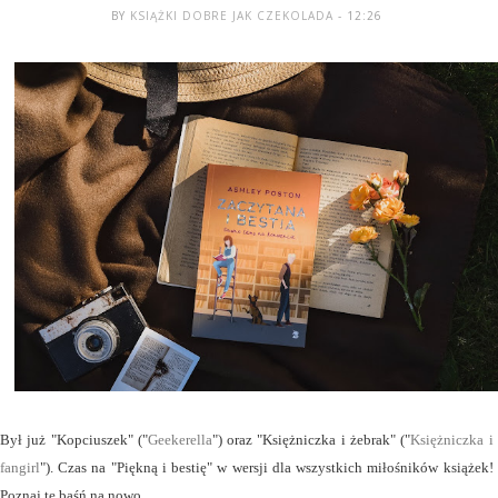
BY
KSIĄŻKI DOBRE JAK CZEKOLADA
- 12:26
Był już "Kopciuszek" ("
Geekerella
") oraz "Księżniczka i żebrak" ("
Księżniczka i
fangirl
"). Czas na "Piękną i bestię" w wersji dla wszystkich miłośników książek!
Poznaj tę baśń na nowo.