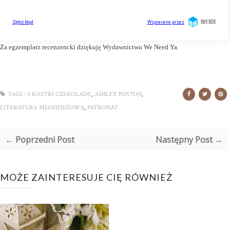
Za egzemplarz recenzencki dziękuję Wydawnictwu We Need Ya.
,
,
TAGS :
4 KOSTKI CZEKOLADY
ASHLEY POSTON
,
LITERATURA MŁODZIEŻOWA
PATRONAT
← Poprzedni Post
Następny Post →
MOŻE ZAINTERESUJE CIĘ RÓWNIEŻ