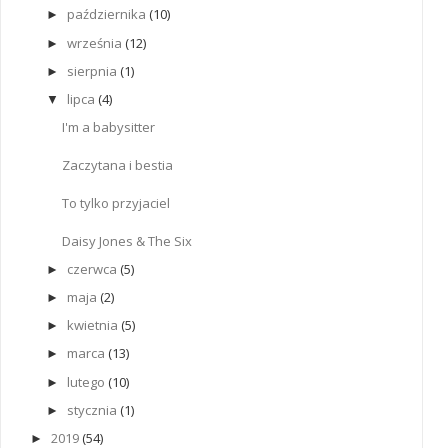
października
(10)
►
września
(12)
►
sierpnia
(1)
►
lipca
(4)
▼
I'm a babysitter
Zaczytana i bestia
To tylko przyjaciel
Daisy Jones & The Six
czerwca
(5)
►
maja
(2)
►
kwietnia
(5)
►
marca
(13)
►
lutego
(10)
►
stycznia
(1)
►
2019
(54)
►