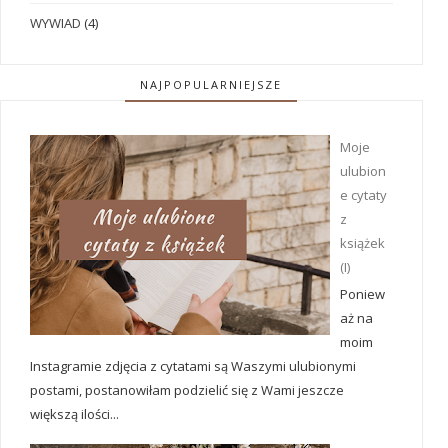
WYWIAD
(4)
NAJPOPULARNIEJSZE
Moje
ulubion
e cytaty
z
książek
(I)
Poniew
aż na
moim
Instagramie zdjęcia z cytatami są Waszymi ulubionymi
postami, postanowiłam podzielić się z Wami jeszcze
większą ilości...