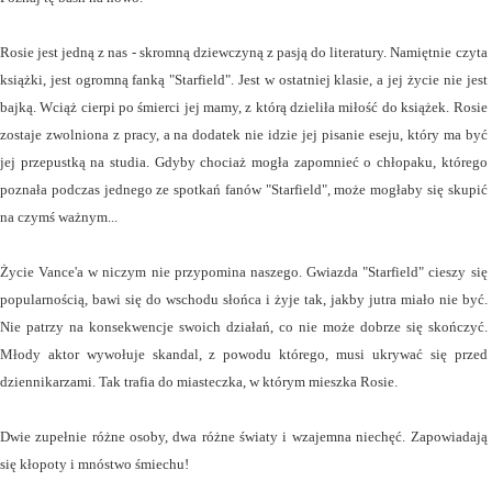
Rosie jest jedną z nas - skromną dziewczyną z pasją do literatury. Namiętnie czyta
książki, jest ogromną fanką "Starfield". Jest w ostatniej klasie, a jej życie nie jest
bajką. Wciąż cierpi po śmierci jej mamy, z którą dzieliła miłość do książek. Rosie
zostaje zwolniona z pracy, a na dodatek nie idzie jej pisanie eseju, który ma być
jej przepustką na studia. Gdyby chociaż mogła zapomnieć o chłopaku, którego
poznała podczas jednego ze spotkań fanów "Starfield", może mogłaby się skupić
na czymś ważnym...
Życie Vance'a w niczym nie przypomina naszego. Gwiazda "Starfield" cieszy się
popularnością, bawi się do wschodu słońca i żyje tak, jakby jutra miało nie być.
Nie patrzy na konsekwencje swoich działań, co nie może dobrze się skończyć.
Młody aktor wywołuje skandal, z powodu którego, musi ukrywać się przed
dziennikarzami. Tak trafia do miasteczka, w którym mieszka Rosie.
Dwie zupełnie różne osoby, dwa różne światy i wzajemna niechęć. Zapowiadają
się kłopoty i mnóstwo śmiechu!