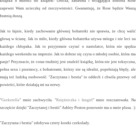
książka o miłości do książek! Urocza, zabawna i wciągająca historia Rose
zapewni Wam ucieczkę od rzeczywistości. Gwarantuję, że Rose będzie Waszą
bratnią duszą.
Jak to fajnie, kiedy zachowanie głównej bohaterki nie sprawia, że chcę walić
głową w ścianę. Jak to miło, kiedy główna bohaterka używa mózgu i nie leci na
każdego chłopaka. Jak to przyjemnie czytać o nastolatce, która nie spędza
każdego weekendu na imprezie. Jak to dobrze się czyta o młodej osobie, która ma
pasje! Przyznacie, że coraz trudniej jest znaleźć książkę, która nie jest toksyczna,
pełna sexu i przemocy, z bohaterami, którzy nie są idealni, popełniają błędy, ale
mają też ludzką osobowość. "Zaczytana i bestia" to oddech i chwila przerwy od
powieści, które działają mi na nerwy.
"
Geekerella
" mnie zachwyciła. "
Księżniczka i fangirl
" mnie rozczarowała. Na
szczęście dzięki "Zaczytanej i bestii" Ashley Poston ponownie ma u mnie plusa. :)
"Zaczytana i bestia" zdobywa cztery kostki czekolady.