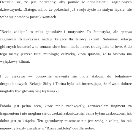
Okazuje się, że jest potrzebny, aby pomóc w odnalezieniu zaginionych
dziewczynek. Dlatego, mimo że pokochał już swoje życie na stałym lądzie, nie
waha się pomóc w poszukiwaniach.
"Rzeka zaklęta" to miks gatunków i motywów. To fantastyka, ale sprawa
zaginięcia dziewczynek nadaje książce thrillerowy akcent. Natomiast relacja
głównych bohaterów to romans slow burn, może nawet trochę hate to love. A do
tego mamy jeszcze tutaj mitologię celtycką, która sprawia, że ta historia ma
wyjątkowy klimat.
I co ciekawe — ponownie ujawniła się moja słabość do bohaterów
drugoplanowych. Relacja Sidry i Torina była tak interesująca, że równie dobrze
mogłaby być główną osią tej książki.
Fabuła jest pełna scen, które mnie zachwyciły, zaznaczałam fragment za
fragmentem i nie mogłam się doczekać zakończenia. Sama byłam zaskoczona, jak
dobra jest to książka. Ten gatunkowy miszmasz nie jest wadą, a zaletą, bo tak
naprawdę każdy znajdzie w "Rzece zaklętej" coś dla siebie.