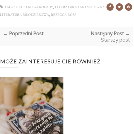
,
,
TAGS :
4 KOSTKI CZEKOLADY
LITERATURA FANTASTYCZNA
,
LITERATURA MŁODZIEŻOWA
REBECCA ROSS
← Poprzedni Post
Następny Post →
Starszy post
MOŻE ZAINTERESUJE CIĘ RÓWNIEŻ