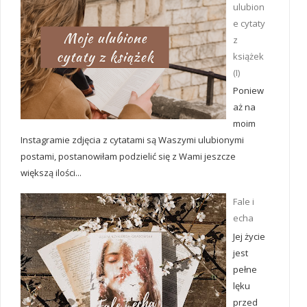
ulubion
e cytaty
z
książek
(I)
Poniew
aż na
moim
Instagramie zdjęcia z cytatami są Waszymi ulubionymi
postami, postanowiłam podzielić się z Wami jeszcze
większą ilości...
Fale i
echa
Jej życie
jest
pełne
lęku
przed