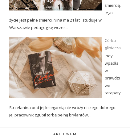
śmiercią.
Jego
życie jest pełne śmierci. Nina ma 21 lat i studiuje w
Warszawie pedagogikę wczes...
Córka
gliniarza
Indy
wpadła
w
prawdzi
we
tarapaty
.
Strzelanina pod jej księgarnią nie wróży niczego dobrego.
Jej pracownik zgubił torbę pełną brylantów,...
ARCHIWUM