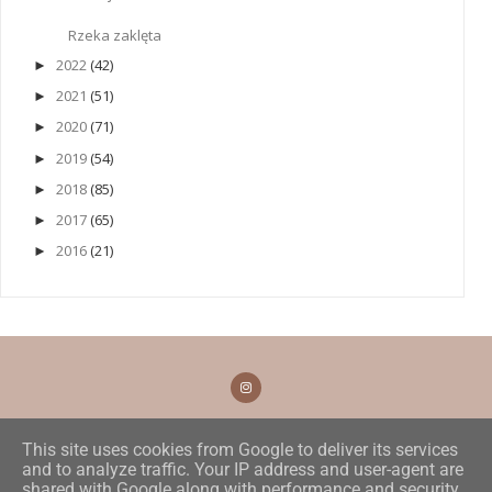
Rzeka zaklęta
2022
(42)
►
2021
(51)
►
2020
(71)
►
2019
(54)
►
2018
(85)
►
2017
(65)
►
2016
(21)
►
This site uses cookies from Google to deliver its services
and to analyze traffic. Your IP address and user-agent are
shared with Google along with performance and security