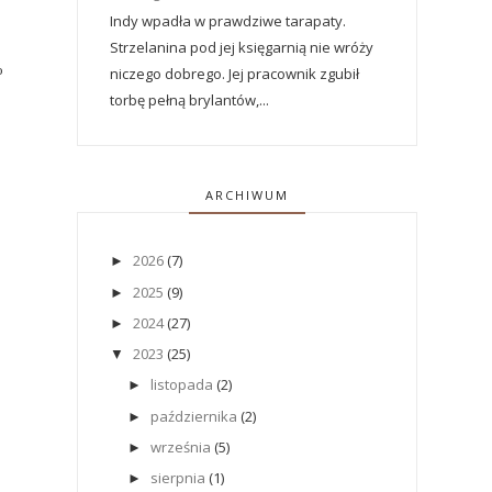
Indy wpadła w prawdziwe tarapaty.
Strzelanina pod jej księgarnią nie wróży
o
niczego dobrego. Jej pracownik zgubił
torbę pełną brylantów,...
ARCHIWUM
2026
(7)
►
2025
(9)
►
2024
(27)
►
2023
(25)
▼
listopada
(2)
►
października
(2)
►
września
(5)
►
sierpnia
(1)
►