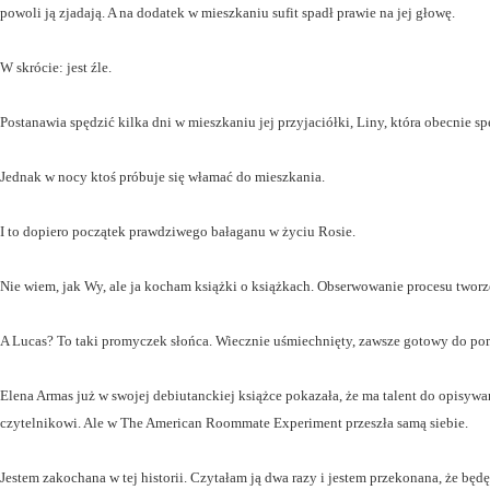
powoli ją zjadają. A na dodatek w mieszkaniu sufit spadł prawie na jej głowę.
W skrócie: jest źle.
Postanawia spędzić kilka dni w mieszkaniu jej przyjaciółki, Liny, która obecnie 
Jednak w nocy ktoś próbuje się włamać do mieszkania.
I to dopiero początek prawdziwego bałaganu w życiu Rosie.
Nie wiem, jak Wy, ale ja kocham książki o książkach. Obserwowanie procesu two
A Lucas? To taki promyczek słońca. Wiecznie uśmiechnięty, zawsze gotowy do pomo
Elena Armas już w swojej debiutanckiej książce pokazała, że ma talent do opisywan
czytelnikowi. Ale w The American Roommate Experiment przeszła samą siebie.
Jestem zakochana w tej historii. Czytałam ją dwa razy i jestem przekonana, że będę