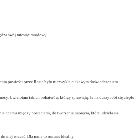
spędza swój miesiąc miodowy.
rzenia powieści przez Rosie było niezwykle ciekawym doświadczeniem.
cy. Uwielbiam takich bohaterów, którzy sprawiają, że na duszy robi się ciepło.
ia chemii między postaciami, do tworzenia napięcia, które udziela się
 do niej wracać. Dla mnie to romans idealny.