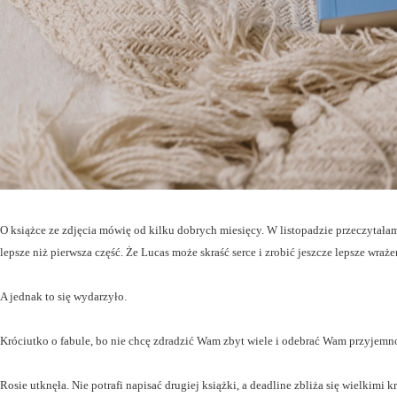
O książce ze zdjęcia mówię od kilku dobrych miesięcy. W listopadzie przeczytała
lepsze niż pierwsza część. Że Lucas może skraść serce i zrobić jeszcze lepsze wraże
A jednak to się wydarzyło.
Króciutko o fabule, bo nie chcę zdradzić Wam zbyt wiele i odebrać Wam przyjemno
Rosie utknęła. Nie potrafi napisać drugiej książki, a deadline zbliża się wielkimi 