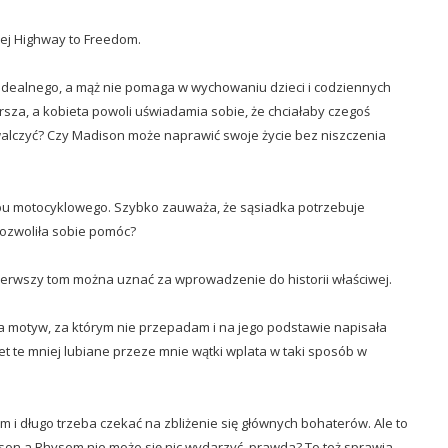
 jej Highway to Freedom.
d idealnego, a mąż nie pomaga w wychowaniu dzieci i codziennych
rsza, a kobieta powoli uświadamia sobie, że chciałaby czegoś
zawalczyć? Czy Madison może naprawić swoje życie bez niszczenia
ubu motocyklowego. Szybko zauważa, że sąsiadka potrzebuje
 pozwoliła sobie pomóc?
Pierwszy tom można uznać za wprowadzenie do historii właściwej.
a motyw, za którym nie przepadam i na jego podstawie napisała
t te mniej lubiane przeze mnie wątki wplata w taki sposób w
m i długo trzeba czekać na zbliżenie się głównych bohaterów. Ale to
on a Rhysem nie może się nic wydarzyć, prawda? To też sprawia,