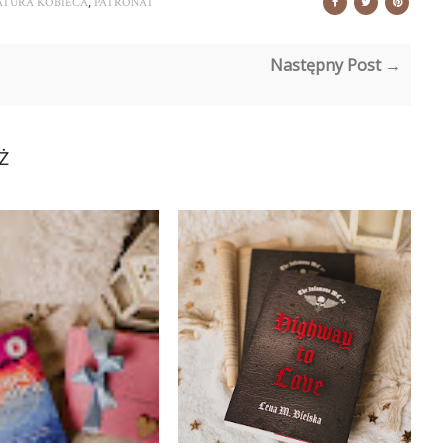
,
ATURA KOBIECA
PATRONAT
Następny Post →
Ż