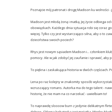
Poznajcie mój patronat i drogę Madison ku wolności -
Madison jest młodą żoną i matką. Jej życie odbiega o
obowiązkach. Każdego dnia sytuacja robi się coraz go
więcej. Tylko czy jest wystarczająco silna, aby o to 
dzieciństwa swoich pociech?
Rhys jest nowym sąsiadem Madison i... członkiem kl
pomocy. Ale w jak zdobyć jej zaufanie i sprawić, aby
To piękna i zaskakująca historia w dwóch częściach. 
Lena po raz kolejny w znakomity sposób wykorzystał
wzruszający romans. Autorka ma do tego talent - nawe
historię, że nie mam na co narzekać - uwielbiam to!
To naprawdę sloooow burn z jedynie delikatnym flirte
dobrze. Główna bohaterka jest mężatką. Między Madis