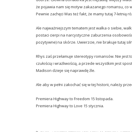
że pojawia nam się motyw zakazanego romansu, co wy
Pewnie zachęci Was też fakt, że mamy tutaj 7-letnią ró
Ale najważniejszym tematem jest walka o siebie, walka 
postaci cierpi na narcystyczne zaburzenia osobowości
pozytywne) na skórze. Uwierzcie, nie brakuje tutaj sil
Rhys zaś przełamuje stereotypy romansów. Nie jest t
czułością i wrażliwością, a przede wszystkim jest spo
Madison dzieje się naprawdę źle.
Ale aby w pełni zakochać się w tej historii, należy prz
Premiera Highway to Freedom 15 listopada.
Premiera Highway to Love 15 stycznia.