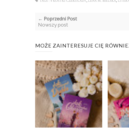
,
,
TAGS :
4 KOSTKI CZEKOLADY
LENA M. BIELSKA
LITER
← Poprzedni Post
Nowszy post
MOŻE ZAINTERESUJE CIĘ RÓWNIE