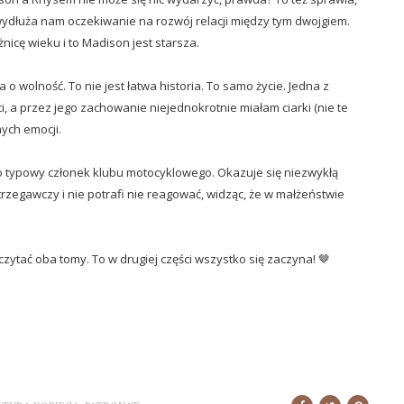
dłuża nam oczekiwanie na rozwój relacji między tym dwojgiem.
żnicę wieku i to Madison jest starsza.
o wolność. To nie jest łatwa historia. To samo życie. Jedna z
, a przez jego zachowanie niejednokrotnie miałam ciarki (nie te
nych emocji.
o typowy członek klubu motocyklowego. Okazuje się niezwykłą
strzegawczy i nie potrafi nie reagować, widząc, że w małżeństwie
eczytać oba tomy. To w drugiej części wszystko się zaczyna! 🤎