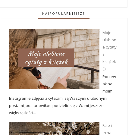
NAJPOPULARNIEJSZE
Moje
ulubion
e cytaty
z
książek
(I)
Poniew
aż na
moim
Instagramie zdjęcia z cytatami są Waszymi ulubionymi
postami, postanowiłam podzielić się z Wami jeszcze
większą ilości...
Fale i
echa