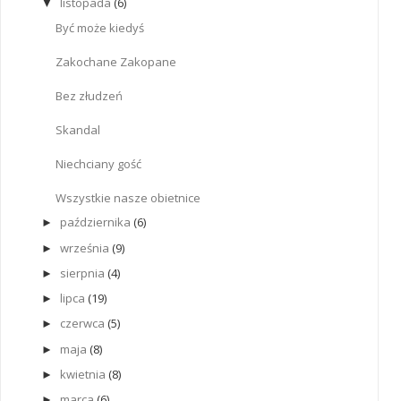
listopada
(6)
▼
Być może kiedyś
Zakochane Zakopane
Bez złudzeń
Skandal
Niechciany gość
Wszystkie nasze obietnice
października
(6)
►
września
(9)
►
sierpnia
(4)
►
lipca
(19)
►
czerwca
(5)
►
maja
(8)
►
kwietnia
(8)
►
marca
(6)
►