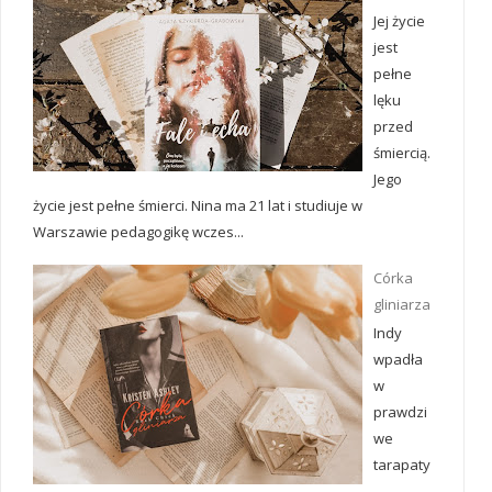
Jej życie
jest
pełne
lęku
przed
śmiercią.
Jego
życie jest pełne śmierci. Nina ma 21 lat i studiuje w
Warszawie pedagogikę wczes...
Córka
gliniarza
Indy
wpadła
w
prawdzi
we
tarapaty
.