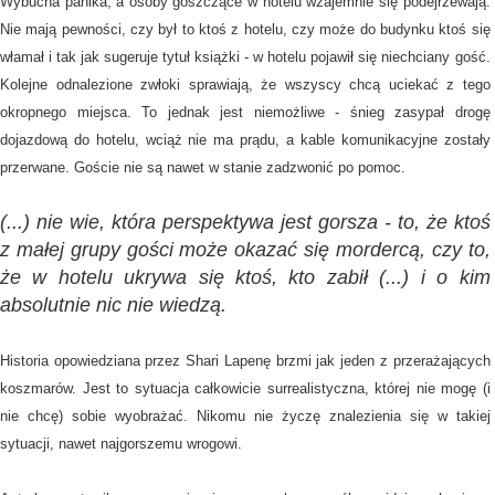
Wybucha panika, a osoby goszczące w hotelu wzajemnie się podejrzewają.
Nie mają pewności, czy był to ktoś z hotelu, czy może do budynku ktoś się
włamał i tak jak sugeruje tytuł książki - w hotelu pojawił się niechciany gość.
Kolejne odnalezione zwłoki sprawiają, że wszyscy chcą uciekać z tego
okropnego miejsca. To jednak jest niemożliwe - śnieg zasypał drogę
dojazdową do hotelu, wciąż nie ma prądu, a kable komunikacyjne zostały
przerwane. Goście nie są nawet w stanie zadzwonić po pomoc.
(...) nie wie, która perspektywa jest gorsza - to, że ktoś
z małej grupy gości może okazać się mordercą, czy to,
że w hotelu ukrywa się ktoś, kto zabił (...) i o kim
absolutnie nic nie wiedzą.
Historia opowiedziana przez Shari Lapenę brzmi jak jeden z przerażających
koszmarów. Jest to sytuacja całkowicie surrealistyczna, której nie mogę (i
nie chcę) sobie wyobrażać. Nikomu nie życzę znalezienia się w takiej
sytuacji, nawet najgorszemu wrogowi.