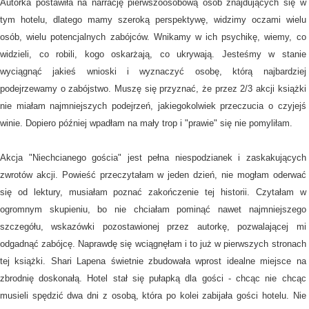
Autorka postawiła na narrację pierwszoosobową osób znajdujących się w
tym hotelu, dlatego mamy szeroką perspektywę, widzimy oczami wielu
osób, wielu potencjalnych zabójców. Wnikamy w ich psychikę, wiemy, co
widzieli, co robili, kogo oskarżają, co ukrywają. Jesteśmy w stanie
wyciągnąć jakieś wnioski i wyznaczyć osobę, którą najbardziej
podejrzewamy o zabójstwo. Muszę się przyznać, że przez 2/3 akcji książki
nie miałam najmniejszych podejrzeń, jakiegokolwiek przeczucia o czyjejś
winie. Dopiero później wpadłam na mały trop i "prawie" się nie pomyliłam.
Akcja "Niechcianego gościa" jest pełna niespodzianek i zaskakujących
zwrotów akcji. Powieść przeczytałam w jeden dzień, nie mogłam oderwać
się od lektury, musiałam poznać zakończenie tej historii. Czytałam w
ogromnym skupieniu, bo nie chciałam pominąć nawet najmniejszego
szczegółu, wskazówki pozostawionej przez autorkę, pozwalającej mi
odgadnąć zabójcę. Naprawdę się wciągnęłam i to już w pierwszych stronach
tej książki. Shari Lapena świetnie zbudowała wprost idealne miejsce na
zbrodnię doskonałą. Hotel stał się pułapką dla gości - chcąc nie chcąc
musieli spędzić dwa dni z osobą, która po kolei zabijała gości hotelu. Nie