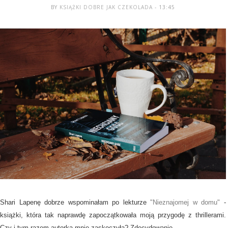
BY
KSIĄŻKI DOBRE JAK CZEKOLADA
- 13:45
Shari Lapenę dobrze wspominałam po lekturze
"Nieznajomej w domu"
-
książki, która tak naprawdę zapoczątkowała moją przygodę z thrillerami.
Czy i tym razem autorka mnie zaskoczyła? Zdecydowanie.