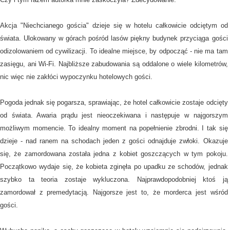
Akcja "Niechcianego gościa" dzieje się w hotelu całkowicie odciętym od
świata. Ulokowany w górach pośród lasów piękny budynek przyciąga gości
odizolowaniem od cywilizacji. To idealne miejsce, by odpocząć - nie ma tam
zasięgu, ani Wi-Fi. Najbliższe zabudowania są oddalone o wiele kilometrów,
nic więc nie zakłóci wypoczynku hotelowych gości.
Pogoda jednak się pogarsza, sprawiając, że hotel całkowicie zostaje odcięty
od świata. Awaria prądu jest nieoczekiwana i następuje w najgorszym
możliwym momencie. To idealny moment na popełnienie zbrodni. I tak się
dzieje - nad ranem na schodach jeden z gości odnajduje zwłoki. Okazuje
się, że zamordowana została jedna z kobiet goszczących w tym pokoju.
Początkowo wydaje się, że kobieta zginęła po upadku ze schodów, jednak
szybko ta teoria zostaje wykluczona. Najprawdopodobniej ktoś ją
zamordował z premedytacją. Najgorsze jest to, że morderca jest wśród
gości.