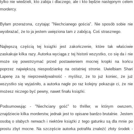
tylko nie wiedzieli, kto zabija i dlaczego, ale i kto będzie następnym celem
mordercy.
Byłam przerażona, czytając "Niechcianego gościa". Nie sposób sobie nie
wyobrażać, że to ja jestem uwięziona tam z zabójcą. Coś strasznego.
Najlepszą częścią tej książki jest zakończenie, które tak właściwie
zaskakuje kilka razy. Autorka wyciąga z tej historii wszystko, co się da i nie
może się powstrzymać przed postawieniem mocnej kropki na końcu
poprzez największą niespodziankę na ostatniej stronie. Uwielbiam Shari
Lapenę za tę nieprzewidywalność - myślisz, że to już koniec, że już
wszystko się wyjaśniło, a autorka nagle po raz kolejny pokazuje ci, że nie
możesz niczego być pewny, nawet finału książki.
Podsumowując - "Niechciany gość" to thriller, w którym owszem,
znajdziecie kilka morderstw, jednak jest to opisane bardzo brutalnie. Jestem
osobą o słabych nerwach i niektóre książki z tego gatunku są dla mnie po
prostu zbyt mocne. Na szczęście autorka potrafiła znaleźć złoty środek -