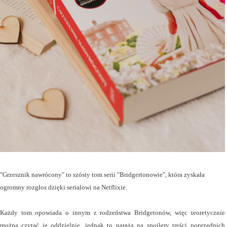
"Grzesznik nawrócony" to szósty tom serii "Bridgertonowie", która zyskała
ogromny rozgłos dzięki serialowi na Netflixie.
Każdy tom opowiada o innym z rodzeństwa Bridgetonów, więc teoretycznie
można czytać je oddzielnie, jednak to naraża na spoilery treści poprzednich