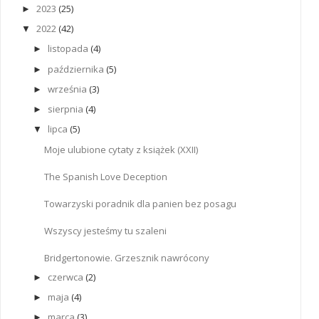
2023
(25)
►
2022
(42)
▼
listopada
(4)
►
października
(5)
►
września
(3)
►
sierpnia
(4)
►
lipca
(5)
▼
Moje ulubione cytaty z książek (XXII)
The Spanish Love Deception
Towarzyski poradnik dla panien bez posagu
Wszyscy jesteśmy tu szaleni
Bridgertonowie. Grzesznik nawrócony
czerwca
(2)
►
maja
(4)
►
marca
(3)
►