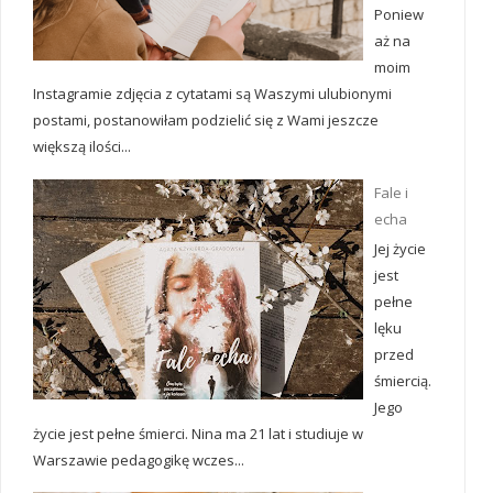
Poniew
aż na
moim
Instagramie zdjęcia z cytatami są Waszymi ulubionymi
postami, postanowiłam podzielić się z Wami jeszcze
większą ilości...
Fale i
echa
Jej życie
jest
pełne
lęku
przed
śmiercią.
Jego
życie jest pełne śmierci. Nina ma 21 lat i studiuje w
Warszawie pedagogikę wczes...