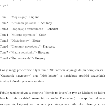
części.
Tom 1 -
"Mój książę"
- Daphne
Tom 2 -
"Ktoś mnie pokochał"
- Anthony
Tom 3 -
"Propozycja dżentelmena"
- Benedict
Tom 4 -
"Miłosne tajemnice"
- Colin
Tom 5 -
"Oświadczyny"
- Eloise
Tom 6 -
"Grzesznik nawrócony"
- Francesca
Tom 7 -
"Magia pocałunku"
- Hiacynta
Tom 8 - "Ślubny skandal" - Gregory
Cóż ja mogę powiedzieć o tym tomie? 🙈 Porównałabym go do pierwszej części -
"Grzesznik nawrócony" oraz "Mój książę" to najsłabsze spośród wszystkich
tomów, które dotychczas czytałam.
Fabułę zamknęłabym w motywie "friends to lovers", z tym że Michael po kilku
latach z dnia na dzień zrozumiał, że kocha Franceskę (to nie spoiler, od tego
zaczyna się książka), co dla mnie jest niesłychane. Ale takie absurdy są na