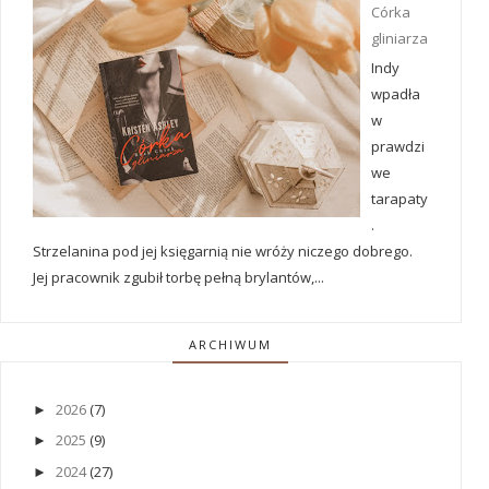
Córka
gliniarza
Indy
wpadła
w
prawdzi
we
tarapaty
.
Strzelanina pod jej księgarnią nie wróży niczego dobrego.
Jej pracownik zgubił torbę pełną brylantów,...
ARCHIWUM
2026
(7)
►
2025
(9)
►
2024
(27)
►