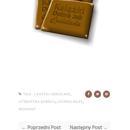
,
TAGS :
4 KOSTKI CZEKOLADY
,
,
LITERATURA KOBIECA
LUCINDA RILEY
PATRONAT
← Poprzedni Post
Następny Post →