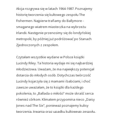
Akcja rozgrywa się w latach 1964-1987. Poznajemy
historię tworzenia się kultowego zespołu The
Fishermen. Najpierw trafiamy do Ballymore -
smaganego wiatrem miasteczka na wybrzeżu
Irlandii. Następnie przenosimy się do londyńskiej
metropolii, by później już podróżować po Stanach
Zjednoczonych z zespołem.
Czytałam wszystkie wydane w Polsce książki
Lucindy Riley. Ta historia wydaje mi się najbardziej
młodzieżowa. Uważam, że ma największy potencjał
dotarcia do młodych osób. Dotychczas twórczość
Lucindy kojarzyła się z mamami i babciami, i choć
zawsze uważałam, że to książki dla każdego
pokolenia, to „Ballada o miłości” może skraść serca
również córkom. Klimatem przypomina nieco „Daisy
Jones nad The Six”, ponieważ poznajemy kulisy
tworzenia, trwania oraz upadku kultowego zespołu,