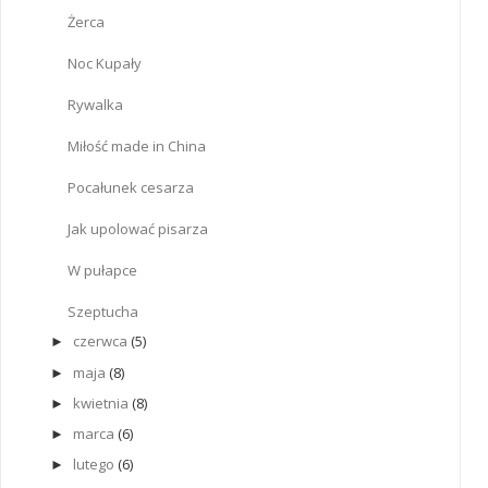
Żerca
Noc Kupały
Rywalka
Miłość made in China
Pocałunek cesarza
Jak upolować pisarza
W pułapce
Szeptucha
czerwca
(5)
►
maja
(8)
►
kwietnia
(8)
►
marca
(6)
►
lutego
(6)
►