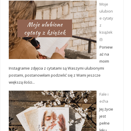
Moje
ulubion
e cytaty
z
książek
(I)
Poniew
aż na
moim
Instagramie zdjęcia z cytatami są Waszymi ulubionymi
postami, postanowiłam podzielić się z Wami jeszcze
większą ilości...
Fale i
echa
Jej życie
jest
pełne
lęku