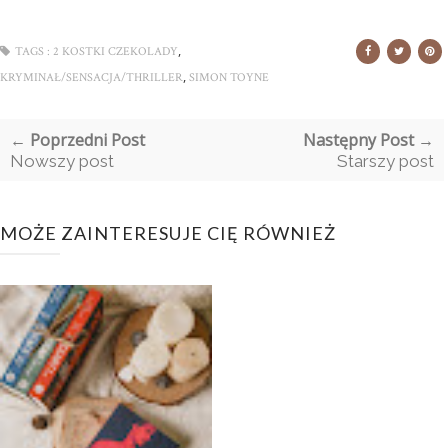
,
TAGS :
2 KOSTKI CZEKOLADY
,
KRYMINAŁ/SENSACJA/THRILLER
SIMON TOYNE
← Poprzedni Post
Następny Post →
Nowszy post
Starszy post
MOŻE ZAINTERESUJE CIĘ RÓWNIEŻ