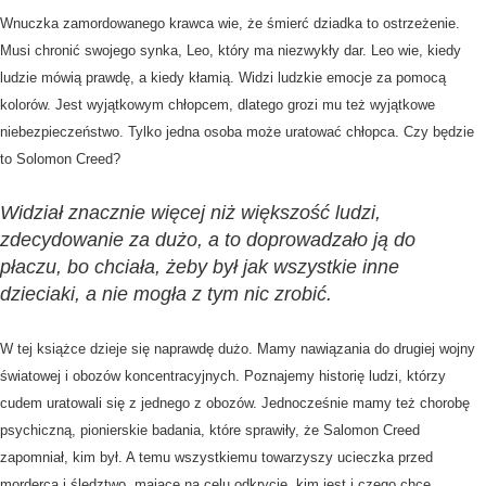
Wnuczka zamordowanego krawca wie, że śmierć dziadka to ostrzeżenie.
Musi chronić swojego synka, Leo, który ma niezwykły dar. Leo wie, kiedy
ludzie mówią prawdę, a kiedy kłamią. Widzi ludzkie emocje za pomocą
kolorów. Jest wyjątkowym chłopcem, dlatego grozi mu też wyjątkowe
niebezpieczeństwo. Tylko jedna osoba może uratować chłopca. Czy będzie
to Solomon Creed?
Widział znacznie więcej niż większość ludzi,
zdecydowanie za dużo, a to doprowadzało ją do
płaczu, bo chciała, żeby był jak wszystkie inne
dzieciaki, a nie mogła z tym nic zrobić.
W tej książce dzieje się naprawdę dużo. Mamy nawiązania do drugiej wojny
światowej i obozów koncentracyjnych. Poznajemy historię ludzi, którzy
cudem uratowali się z jednego z obozów. Jednocześnie mamy też chorobę
psychiczną, pionierskie badania, które sprawiły, że Salomon Creed
zapomniał, kim był. A temu wszystkiemu towarzyszy ucieczka przed
mordercą i śledztwo, mające na celu odkrycie, kim jest i czego chce