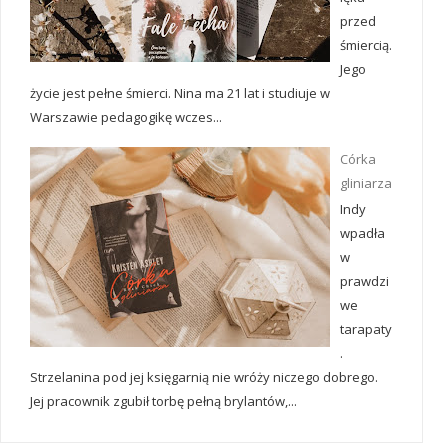
przed
śmiercią.
Jego
życie jest pełne śmierci. Nina ma 21 lat i studiuje w
Warszawie pedagogikę wczes...
Córka
gliniarza
Indy
wpadła
w
prawdzi
we
tarapaty
.
Strzelanina pod jej księgarnią nie wróży niczego dobrego.
Jej pracownik zgubił torbę pełną brylantów,...