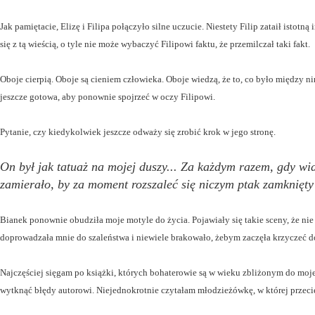
Jak pamiętacie, Elizę i Filipa połączyło silne uczucie. Niestety Filip zataił istot
się z tą wieścią, o tyle nie może wybaczyć Filipowi faktu, że przemilczał taki fakt.
Oboje cierpią. Oboje są cieniem człowieka. Oboje wiedzą, że to, co było między ni
jeszcze gotowa, aby ponownie spojrzeć w oczy Filipowi.
Pytanie, czy kiedykolwiek jeszcze odważy się zrobić krok w jego stronę.
On był jak tatuaż na mojej duszy... Za każdym razem, gdy wi
zamierało, by za moment rozszaleć się niczym ptak zamknięty
Bianek ponownie obudziła moje motyle do życia. Pojawiały się takie sceny, że n
doprowadzała mnie do szaleństwa i niewiele brakowało, żebym zaczęła krzyczeć 
Najczęściej sięgam po książki, których bohaterowie są w wieku zbliżonym do mojego
wytknąć błędy autorowi. Niejednokrotnie czytałam młodzieżówkę, w której przecie