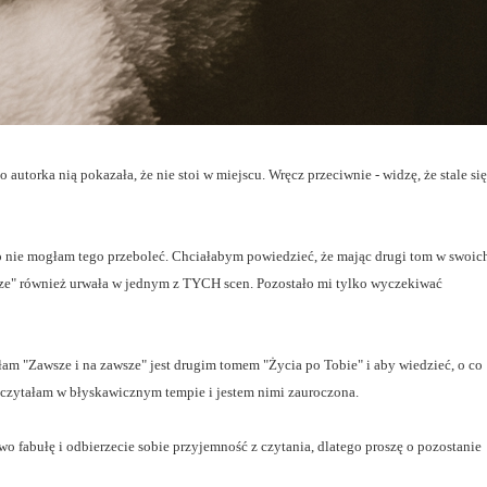
autorka nią pokazała, że nie stoi w miejscu. Wręcz przeciwnie - widzę, że stale się
go nie mogłam tego przeboleć. Chciałabym powiedzieć, że mając drugi tom w swoic
awsze" również urwała w jednym z TYCH scen. Pozostało mi tylko wyczekiwać
łam "Zawsze i na zawsze" jest drugim tomem "Życia po Tobie" i aby wiedzieć, o co
zeczytałam w błyskawicznym tempie i jestem nimi zauroczona.
wo fabułę i odbierzecie sobie przyjemność z czytania, dlatego proszę o pozostanie