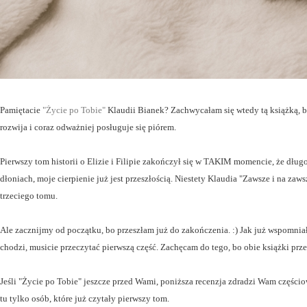
Pamiętacie
"Życie po Tobie"
Klaudii Bianek? Zachwycałam się wtedy tą książką, bo 
rozwija i coraz odważniej posługuje się piórem.
Pierwszy tom historii o Elizie i Filipie zakończył się w TAKIM momencie, że dłu
dłoniach, moje cierpienie już jest przeszłością. Niestety Klaudia "Zawsze i na z
trzeciego tomu.
Ale zacznijmy od początku, bo przeszłam już do zakończenia. :) Jak już wspomnia
chodzi, musicie przeczytać pierwszą część. Zachęcam do tego, bo obie książki pr
Jeśli "Życie po Tobie" jeszcze przed Wami, poniższa recenzja zdradzi Wam częścio
tu tylko osób, które już czytały pierwszy tom.