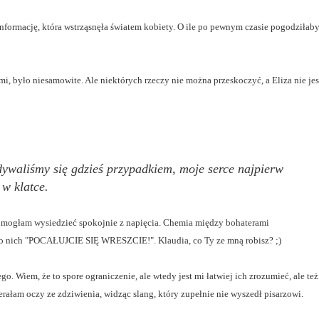
ną informację, która wstrząsnęła światem kobiety. O ile po pewnym czasie pogodziłab
mi, było niesamowite. Ale niektórych rzeczy nie można przeskoczyć, a Eliza nie jes
dywaliśmy się gdzieś przypadkiem, moje serce najpierw
 w klatce.
ie mogłam wysiedzieć spokojnie z napięcia. Chemia między bohaterami
do nich "POCAŁUJCIE SIĘ WRESZCIE!". Klaudia, co Ty ze mną robisz? ;)
. Wiem, że to spore ograniczenie, ale wtedy jest mi łatwiej ich zrozumieć, ale też
rałam oczy ze zdziwienia, widząc slang, który zupełnie nie wyszedł pisarzowi.