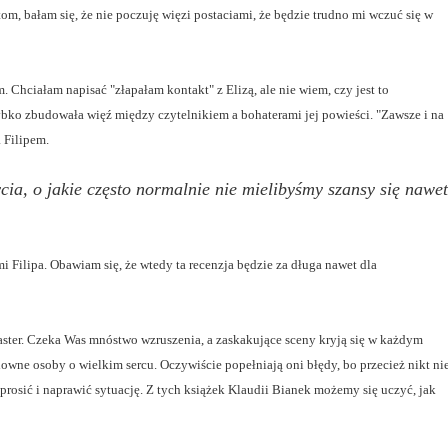
y tom, bałam się, że nie poczuję więzi postaciami, że będzie trudno mi wczuć się w
Chciałam napisać "złapałam kontakt" z Elizą, ale nie wiem, czy jest to
ybko zbudowała więź między czytelnikiem a bohaterami jej powieści. "Zawsze i na
 Filipem.
cia, o jakie często normalnie nie mielibyśmy szansy się nawet
 Filipa. Obawiam się, że wtedy ta recenzja będzie za długa nawet dla
oaster. Czeka Was mnóstwo wzruszenia, a zaskakujące sceny kryją się w każdym
wne osoby o wielkim sercu. Oczywiście popełniają oni błędy, bo przecież nikt ni
zeprosić i naprawić sytuację. Z tych książek Klaudii Bianek możemy się uczyć, jak