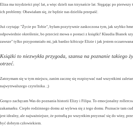
Eliza ma trzydzieści pięć lat, a więc dzieli nas trzynaście lat. Sięgając po pierwsz
ich problemy. Obawiałam się, że będzie nas dzieliła przepaść.
Już czytając "Życie po Tobie", byłam pozytywnie zaskoczona tym, jak szybko hmm. 
odpowiednie określenie, bo przecież mowa o postaci z książki! Klaudia Bianek sz
zawsze" tylko przypomniało mi, jak bardzo kibicuje Elizie i jak jestem oczarowana
Książki to niezwykła przygoda, szansa na poznanie takiego ży
otrzeć.
Zatrzymam się w tym miejscu, zanim zacznę się rozpisywać nad wszystkimi zaletami
najwytrwalszego czytelnika. ;)
Gorąco zachęcam Was do poznania historii Elizy i Filipa. To emocjonalny rollerc
zakamarku. Ciepło rodzinnego domu aż wylewa się z tego domu. Poznacie tam cudo
jest idealny, ale najważniejsze, że potrafią po wszystkim przyznać się do winy, pr
być dobrym człowiekiem.