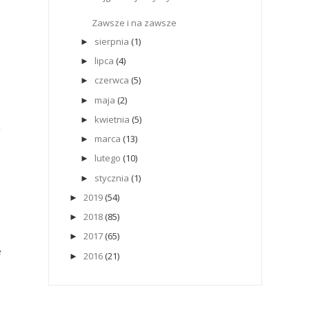
Zawsze i na zawsze
sierpnia
(1)
►
lipca
(4)
►
czerwca
(5)
►
maja
(2)
►
kwietnia
(5)
►
marca
(13)
►
lutego
(10)
►
stycznia
(1)
►
2019
(54)
►
2018
(85)
►
2017
(65)
►
e
2016
(21)
►