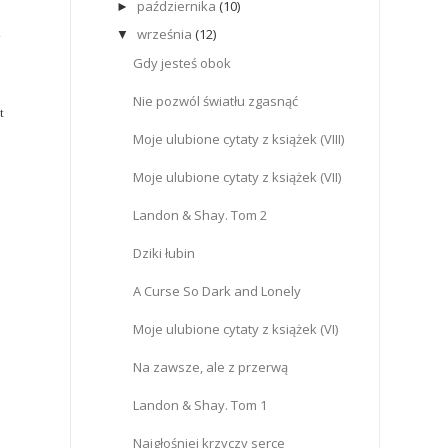
października
(10)
►
września
(12)
▼
y
Gdy jesteś obok
Nie pozwól światłu zgasnąć
t
Moje ulubione cytaty z książek (VIII)
Moje ulubione cytaty z książek (VII)
Landon & Shay. Tom 2
Dziki łubin
A Curse So Dark and Lonely
Moje ulubione cytaty z książek (VI)
Na zawsze, ale z przerwą
Landon & Shay. Tom 1
Najgłośniej krzyczy serce